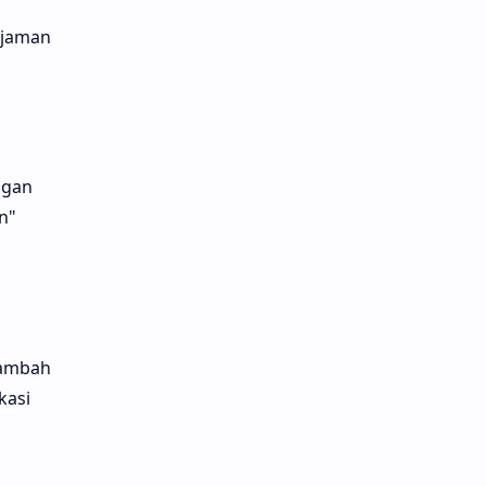
injaman
ngan
n"
tambah
kasi